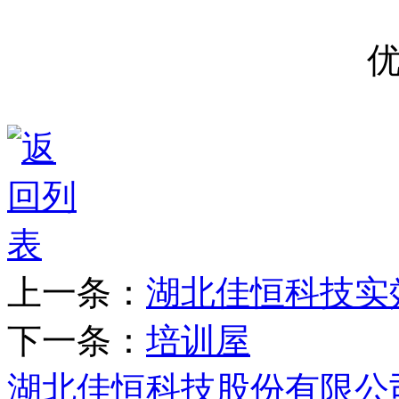
上一条：
湖北佳恒科技实
下一条：
培训屋
湖北佳恒科技股份有限公