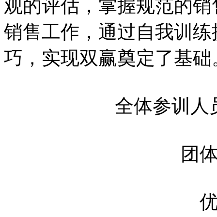
观的评估，掌握规范的销
销售工作，通过自我训练
巧，实现双赢奠定了基础
全体参训人
团