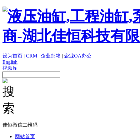
设为首页
|
CRM
|
企业邮箱
|
企业OA办公
English
视频库
佳恒微信二维码
网站首页