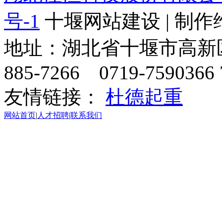
号-1
十堰网站建设 | 制作
地址：湖北省十堰市高新区天
885-7266 0719-7590366 
友情链接：
杜德起重
网站首页
|
人才招聘
|
联系我们