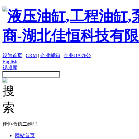
设为首页
|
CRM
|
企业邮箱
|
企业OA办公
English
视频库
佳恒微信二维码
网站首页