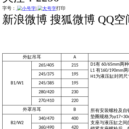
字号：
|
打印
新浪微博
搜狐微博
QQ空
外缸吊耳
A
有
两
D1
60/
65mm
265/405
215
有
两
L1
160/
190mm
245/375
195
为液压缸封闭尺
H1
B1/W1
245/385
195
280/420
230
270/410
220
外罩吊耳
B
所有安装螺栓及自
垫圈规格为φ
×
17
3
340/470
400
支座与液压缸之间
B2/W2
360/490
420
锁紧支座螺栓后，